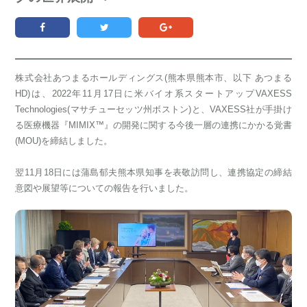
株式会社あつまるホールディングス(熊本県熊本市、以下 あつまる
HD)は、2022年11月17日に米バイオ系スタートアップVAXESS
Technologies(マサチューセッツ州ボストン)と、VAXESS社が手掛け
る医療機器『MIMIX™』の開発に関する今後一層の連携にかかる覚書
(MOU)を締結しました。
翌11月18日には蒲島郁夫熊本県知事を表敬訪問し、連携協定の締結
意図や展望等についての報告を行いました。