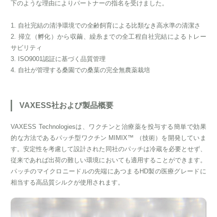
下のような理由によりパートナーの指名を受けました。
1. 自社完結の清浄環境での全齢飼育による比類なき高水準の清潔さ
2. 掃立（孵化）から収繭、繰糸までの全工程自社完結によるトレー
サビリティ
3. ISO9001認証に基づく品質管理
4. 自社が管理する桑園での桑葉の完全無農薬栽培
VAXESS社および製品概要
VAXESS Technologiesは、ワクチンと治療薬を投与する簡単で効果
的な方法であるパッチ型ワクチン MIMIX™ （技術）を開発していま
す。安定性を考慮して設計された同社のパッチは冷蔵を必要とせず、
従来であれば出荷の難しい環境においても適用することができます。
パッチのマイクロニードルの先端にあつまるHD製の医療グレードに
相当する高品質シルクが使用されます。