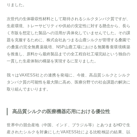
りました。
次世代の生体吸収性材料として期待されるシルクタンパク質ですが、
生産環境、トレーサビリティや供給の安定性に対する懸念から、長ら
く市販を想定した製品への活用が具体化していませんでした。その課
題を克服するために、株式会社あつまる山鹿シルクが管理する桑園で
の桑葉の完全無農薬栽培、NSP山鹿工場における無菌養蚕環境構築
を推進し、原料から最終製品までの全工程自社工場完結という独自の
一貫した生産体制の構築を実現するに至りました。
我々はVAXESS社との連携を発端に、今後、高品質シルクとシルク
タンパク質の可能性を最大限に高め、医療分野での社会課題の解決に
取り組んでまいります。
高品質シルクの医療機器応用における優位性
世界中の競合産地（中国、インド、ブラジル等）とあつまるHDで生
産されたシルクを対象にしたVAXESS社による比較検証の結果、以